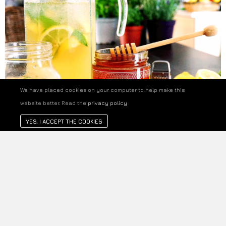
We have placed cookies on your computer to help make this
website better. Read the
privacy policy
YES, I ACCEPT THE COOKIES
26/06/2024
LIMONADE MAISON AU MIEL DE
THYM