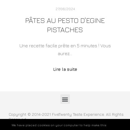
27/06/2024
PÂTES AU PESTO D’EGINE
PISTACHES
Une recette facile prête en 5 minutes ! Vous
aurez…
Lire la suite
Copyright © 2014-2021 FiveTwenty Taste Experience. All Rights
Reserved
We have placed cookies on your computer to help make this