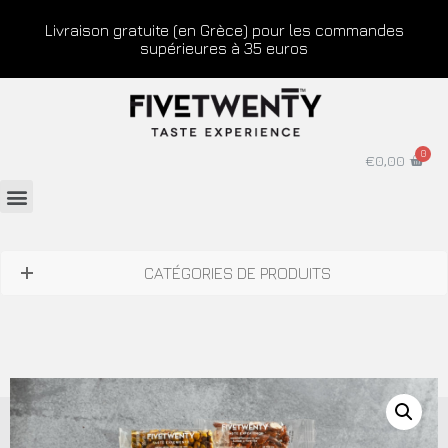
Livraison gratuite (en Grèce) pour les commandes
supérieures à 35 euros
€
0,00
CATÉGORIES DE PRODUITS