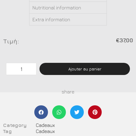
Nutritional information
Extra information
€
37,00
Τιμή:
Ajouter au panier
share
Category
Cadeaux
Tag
Cadeaux