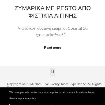
ΖΥΜΑΡΙΚΆ ΜΕ PESTO ΑΠΌ
ΦΙΣΤΊΚΙΑ ΑΙΓΊΝΗΣ
Μια εύκολη συνταγή έτοιμη σε 5 λεπτά! Θα
χρειαστείτε:½ κιλό…
Read more
Copyright © 2014-2021 FiveTwenty Taste Experience. All Rights
Reserved
We have placed cookies on your computer to help make this website better.
Read the
privacy policy