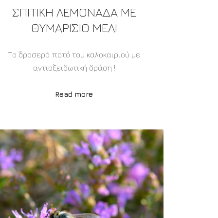
ΣΠΙΤΙΚΉ ΛΕΜΟΝΆΔΑ ΜΕ
ΘΥΜΑΡΊΣΙΟ ΜΈΛΙ
Το δροσερό ποτό του καλοκαιριού με
αντιοξειδωτική δράση !
Read more