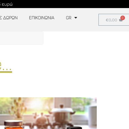
5 ευρώ
ΕΣ ΔΩΡΩΝ
ΕΠΙΚΟΙΝΩΝΊΑ
GR
€
0,00
..