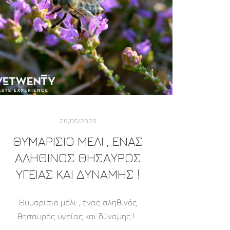
26/06/2020
ΘΥΜΑΡΊΣΙΟ ΜΈΛΙ , ΈΝΑΣ
ΑΛΗΘΙΝΌΣ ΘΗΣΑΥΡΌΣ
ΥΓΕΊΑΣ ΚΑΙ ΔΎΝΑΜΗΣ !
Θυμαρίσιο μέλι , ένας αληθινός
θησαυρός υγείας και δύναμης !…