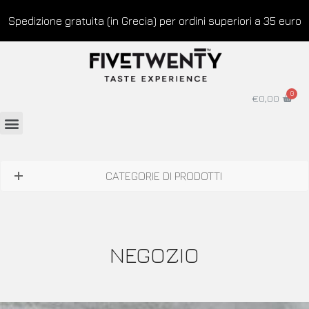
Spedizione gratuita (in Grecia) per ordini superiori a 35 euro
€
0,00
CATEGORIE DI PRODOTTI
NEGOZIO