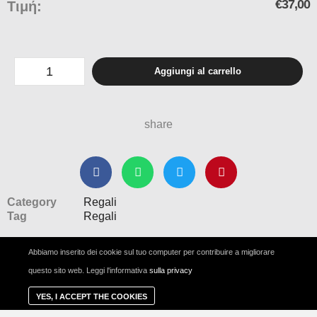
€
37,00
Τιμή:
Aggiungi al carrello
share
Category
Regali
Tag
Regali
Abbiamo inserito dei cookie sul tuo computer per contribuire a migliorare
questo sito web. Leggi l'informativa
sulla privacy
Copyright © 2014-2021 FiveTwenty Taste Experience. All Rights
Reserved
YES, I ACCEPT THE COOKIES