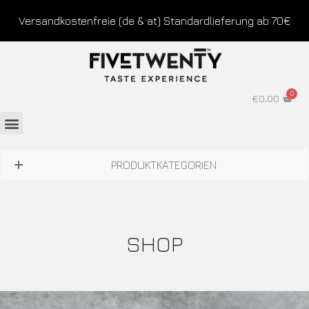
Versandkostenfreie (de & at) Standardlieferung ab 70€
€
0,00
PRODUKTKATEGORIEN
SHOP