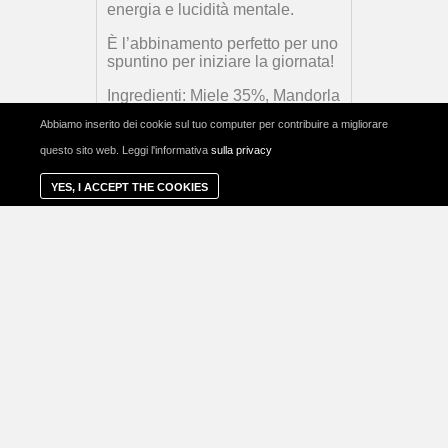
energia e lucidità mentale.
È l’abbinamento perfetto per uno
spuntino per iniziare la giornata!
Ingredienti: Miele 35%, Mandorla
65%.
Abbiamo inserito dei cookie sul tuo computer per contribuire a migliorare
questo sito web. Leggi l'informativa
sulla privacy
Nutritional information
YES, I ACCEPT THE COOKIES
Extra information
€
2,50
Τιμή:
Aggiungi al carrello