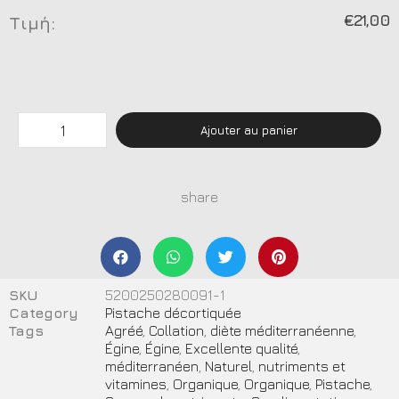
€
21,00
Τιμή:
Ajouter au panier
share
SKU
5200250280091-1
Category
Pistache décortiquée
Tags
Agréé
,
Collation
,
diète méditerranéenne
,
Égine
,
Égine
,
Excellente qualité
,
méditerranéen
,
Naturel
,
nutriments et
vitamines
,
Organique
,
Organique
,
Pistache
,