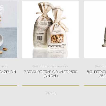
cara
Pistacho con cáscara
Pistac
A ZIP (SIN
PISTACHOS TRADICIONALES 250G
BIO | PIST
(SIN SAL)
250
€
12,50