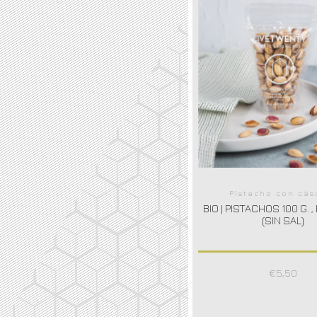
Pistacho con cás
BIO | PISTACHOS 100 G. ,
(SIN SAL)
€
5,50