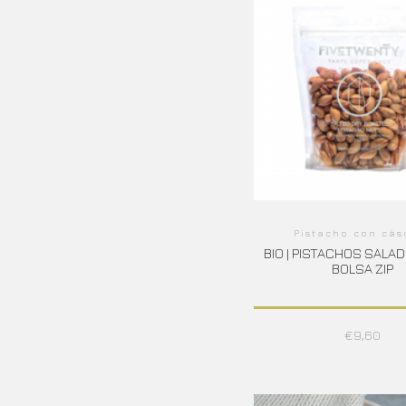
Pistacho con cás
BIO | PISTACHOS SALA
BOLSA ZIP
€
9,60