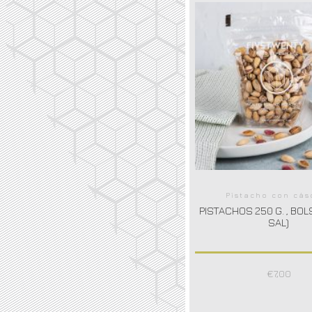
Pistacho con cás
PISTACHOS 250 G. , BOLS
SAL)
€
7,00