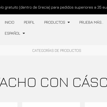
ío gratuito (dentro de Grecia) para pedidos superiores a 35 e
INICIO
PERFIL
PRODUCTOS
PRUEBA MÁS…
ESPAÑOL
CATEGORÍAS DE PRODUCTOS
TACHO CON CÁS