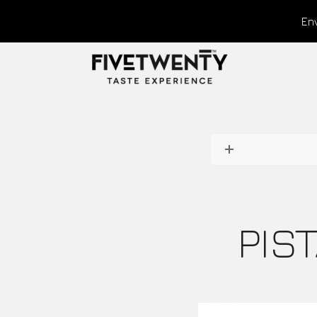
Env
PIS