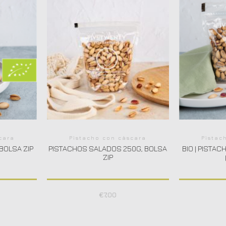
cara
Pistacho con cáscara
Pistac
 BOLSA ZIP
PISTACHOS SALADOS 250G, BOLSA
BIO | PISTAC
ZIP
€
7,00