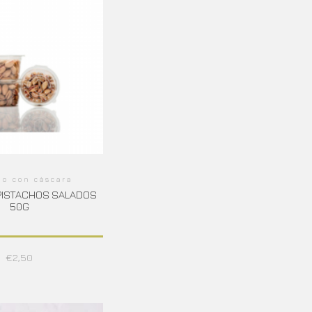
ho con cáscara
| PISTACHOS SALADOS
50G
€
2,50