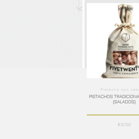
Pistacho con cás
PISTACHOS TRADICION
(SALADOS)
€
12,50