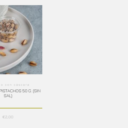
ho con cáscara
PISTACHOS 50 G. (SIN
SAL)
€
2,00