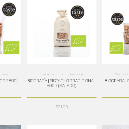
cara
Pistacho con cáscara
Pistac
DOS 250G,
BIOGRAFÍA | PISTACHO TRADICIONAL
BIOGRAFÍA 
500G (SALADO)
€
21,00