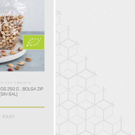
ho con cáscara
HOS 250 G. , BOLSA ZIP
(SIN SAL)
€
9,60