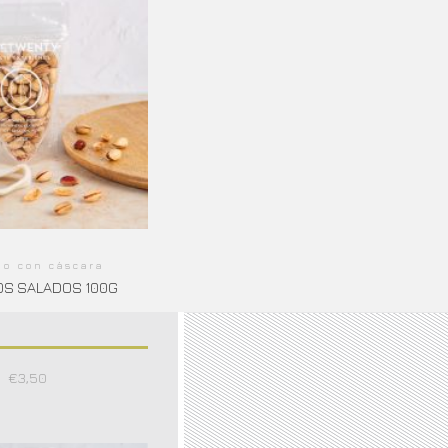
ho con cáscara
OS SALADOS 100G
€
3,50