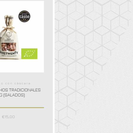
ho con cáscara
ACHOS TRADICIONALES
G (SALADOS)
€
15,00