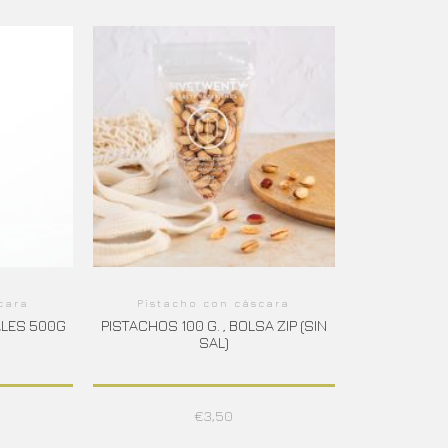
cara
Pistacho con cáscara
ALES 500G
PISTACHOS 100 G. , BOLSA ZIP (SIN
SAL)
€
3,50