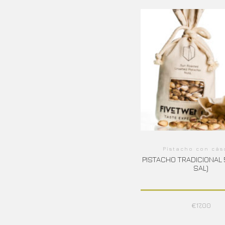
Pistacho con cás
PISTACHO TRADICIONAL 5
SAL)
€
17,00