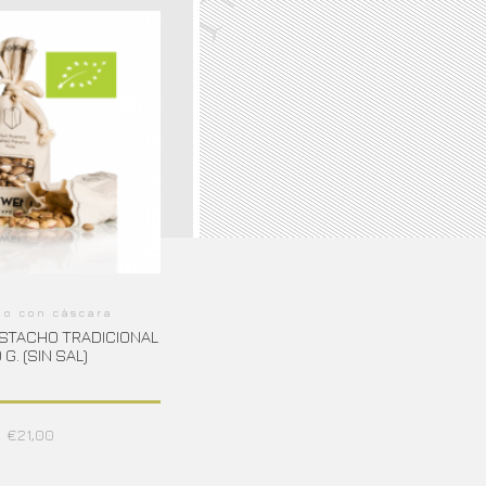
ho con cáscara
PISTACHO TRADICIONAL
 G. (SIN SAL)
€
21,00