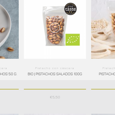
cara
Pistacho con cáscara
Pistac
CHOS 50 G.
BIO | PISTACHOS SALADOS 100G
PISTACH
€
5,50