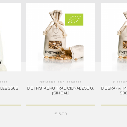
cara
Pistacho con cáscara
Pistac
ALES 250G
BIO | PISTACHO TRADICIONAL 250 G.
BIOGRAFÍA | 
(SIN SAL)
500
€
15,00