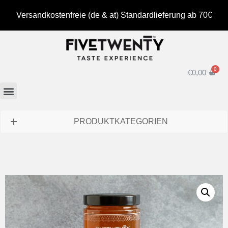
Versandkostenfreie (de & at) Standardlieferung ab 70€
€
0,00
PRODUKTKATEGORIEN