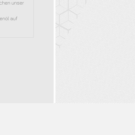
achen unser
venöl auf