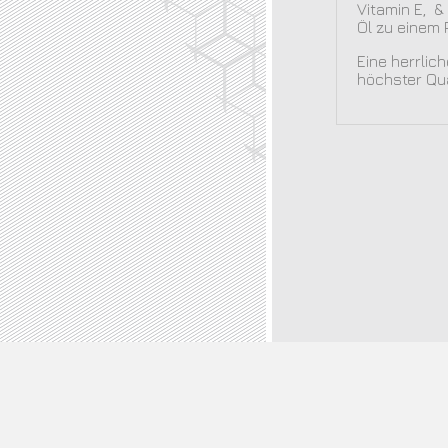
Vitamin E, &
Öl zu einem 
Eine herrlic
höchster Qua