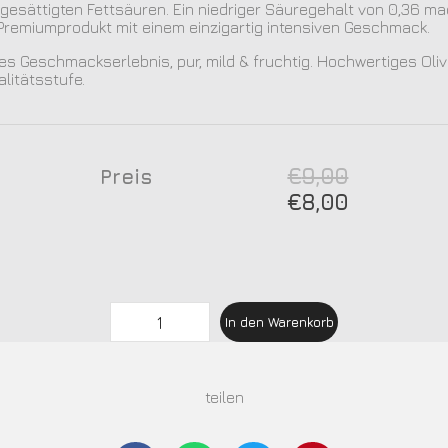
 gesättigten Fettsäuren. Ein niedriger Säuregehalt von 0,36 m
Premiumprodukt mit einem einzigartig intensiven Geschmack.
hes Geschmackserlebnis, pur, mild & fruchtig. Hochwertiges Oli
litätsstufe.
€
9,00
Preis
€
8,00
In den Warenkorb
teilen