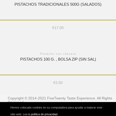
PISTACHOS TRADICIONALES 500G (SALADOS)
€
17,00
Pistacho con cáscara
PISTACHOS 100 G. , BOLSA ZIP (SIN SAL)
€
3,50
Copyright © 2014-2021 FiveTwenty Taste Experience. All Rights
Reserved
Hemos colocado cookies en su computadora para ayudar a mejorar este
sitio web. Lea la
política de privacidad