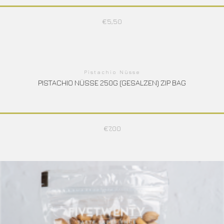
€
5,50
Pistachio Nüsse
PISTACHIO NÜSSE 250G (GESALZEN) ZIP BAG
€
7,00