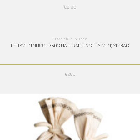
€
9,60
Pistachio Nüsse
PISTAZIEN NÜSSE 250G NATURAL (UNGESALZEN) ZIP BAG
€
7,00