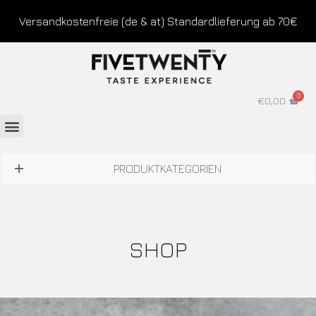
Versandkostenfreie (de & at) Standardlieferung ab 70€
€
0,00
PRODUKTKATEGORIEN
SHOP