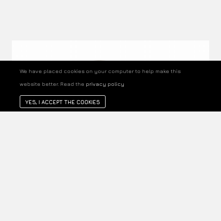
We have placed cookies on your computer to help make this
website better. Read the
privacy policy
YES, I ACCEPT THE COOKIES