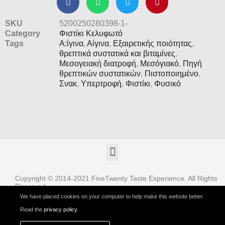
SKU
5200250280398-1-
Category
Φιστίκι Κελυφωτό
Tags
Α:ίγινα
,
Αίγινα
,
Εξαιρετικής ποιότητας
,
θρεπτικά συστατικά και βιταμίνες
,
Μεσογειακή διατροφή
,
Μεσόγιακό
,
Πηγή
θρεπτικών συστατικών
,
Πιστοποιημένο
,
Σνακ
,
Υπερτροφή
,
Φιστίκι
,
Φυσικό
Copyright © 2014-2021 FiveTwenty Taste Experience. All Rights
Reserved
We have placed cookies on your computer to help make this website better.
Read the
privacy policy