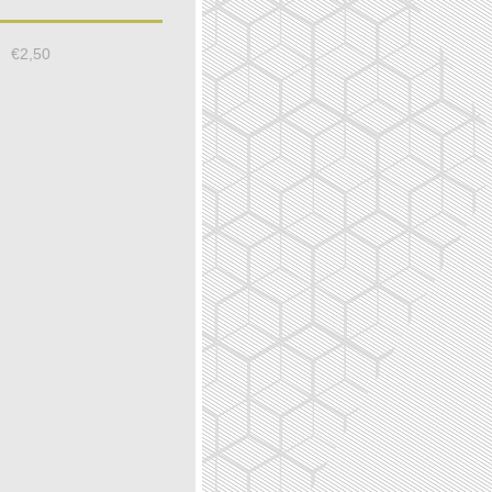
€
2,50