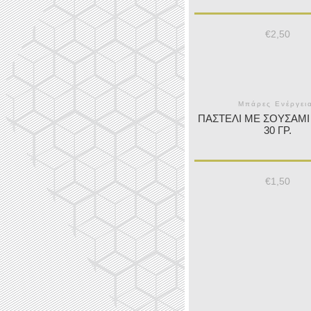
€
2,50
Μπάρες Ενέργει
ΠΑΣΤΈΛΙ ΜΕ ΣΟΥΣΆΜΙ 
30 ΓΡ.
€
1,50