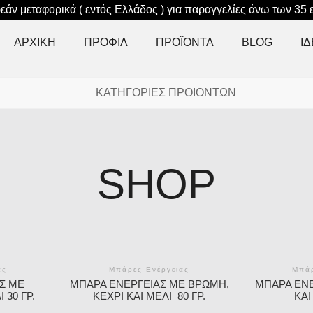
άν μεταφορικά ( εντός Ελλάδος ) για παραγγελίες άνω των 35
ΑΡΧΙΚΉ
ΠΡΟΦΊΛ
ΠΡΟΪΟΝΤΑ
BLOG
Ι
ΚΑΤΗΓΟΡΙΕΣ ΠΡΟΙΟΝΤΩΝ
SHOP
ας
Μπάρες Ενέργειας
Μπάρ
Σ ΜΕ
ΜΠΆΡΑ ΕΝΈΡΓΕΙΑΣ ΜΕ ΒΡΏΜΗ,
ΜΠΆΡΑ ΕΝΈ
 30 ΓΡ.
ΚΕΧΡΊ ΚΑΙ ΜΈΛΙ 80 ΓΡ.
ΚΑΙ