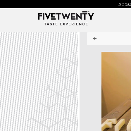
Δωρεά