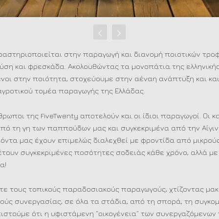
δραστηριοποιείται στην παραγωγή και διανομή ποιοτικών τροφ
ύση και φρεσκάδα. Ακολουθώντας τα μονοπάτια της ελληνικ
νοι στην ποιότητα, στοχεύουμε στην αέναη ανάπτυξη και κα
γροτικού τομέα παραγωγής της Ελλάδας.
θρωποι της FiveTwenty αποτελούν και οι ίδιοι παραγωγοί. Οι κ
πό τη γη των παππούδων μας και συγκεκριμένα από την Αίγιν
όντα μας έχουν επιμελώς διαλεχθεί με φροντίδα από μικρού
θέτουν συγκεκριμένες ποσότητες σοδειάς κάθε χρόνο, αλλά με
α!
ε τους τοπικούς παραδοσιακούς παραγωγούς, χτίζοντας μακ
ούς συνεργασίας, σε όλα τα στάδια, από τη σπορά, τη συγκομ
πιστούμε ότι η υφιστάμενη “οικογένεια” των συνεργαζόμενω