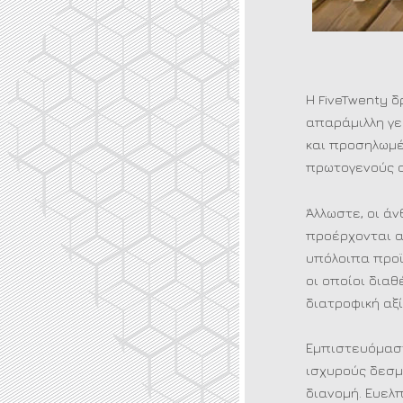
Η FiveTwenty 
απαράμιλλη γε
και προσηλωμέ
πρωτογενούς α
Άλλωστε, οι άν
προέρχονται α
υπόλοιπα προϊ
οι οποίοι δια
διατροφική αξί
Εμπιστευόμαστ
ισχυρούς δεσμ
διανομή. Ευελ