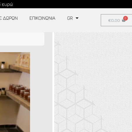
5 ευρώ
Σ ΔΩΡΩΝ
ΕΠΙΚΟΙΝΩΝΊΑ
GR
€
0,00