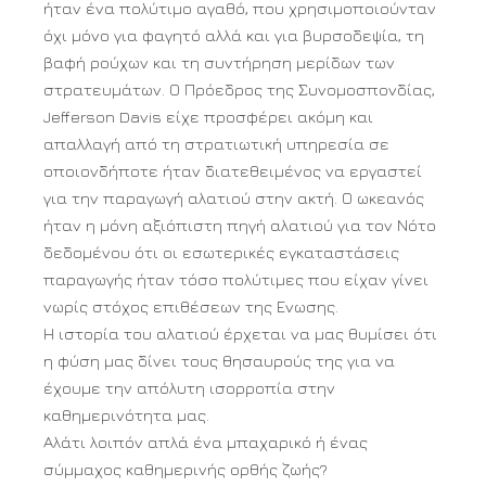
ήταν ένα πολύτιμο αγαθό, που χρησιμοποιούνταν
όχι μόνο για φαγητό αλλά και για βυρσοδεψία, τη
βαφή ρούχων και τη συντήρηση μερίδων των
στρατευμάτων. Ο Πρόεδρος της Συνομοσπονδίας,
Jefferson Davis είχε προσφέρει ακόμη και
απαλλαγή από τη στρατιωτική υπηρεσία σε
οποιονδήποτε ήταν διατεθειμένος να εργαστεί
για την παραγωγή αλατιού στην ακτή. Ο ωκεανός
ήταν η μόνη αξιόπιστη πηγή αλατιού για τον Νότο
δεδομένου ότι οι εσωτερικές εγκαταστάσεις
παραγωγής ήταν τόσο πολύτιμες που είχαν γίνει
νωρίς στόχος επιθέσεων της Ενωσης.
Η ιστορία του αλατιού έρχεται να μας θυμίσει ότι
η φύση μας δίνει τους θησαυρούς της για να
έχουμε την απόλυτη ισορροπία στην
καθημερινότητα μας.
Αλάτι λοιπόν απλά ένα μπαχαρικό ή ένας
σύμμαχος καθημερινής ορθής ζωής?