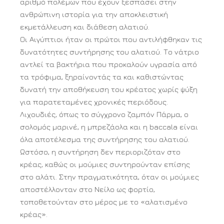
αριθμό πολέμων που έχουν ξεσπάσει στην
ανθρώπινη ιστορία για την αποκλειστική
εκμετάλλευση και διάθεση αλατιού.
Οι Αιγύπτιοι ήταν οι πρώτοι που αντιλήφθηκαν τις
δυνατότητες συντήρησης του αλατιού. Το νάτριο
αντλεί τα βακτήρια που προκαλούν υγρασία από
τα τρόφιμα, ξηραίνοντάς τα και καθιστώντας
δυνατή την αποθήκευση του κρέατος χωρίς ψύξη
για παρατεταμένες χρονικές περιόδους.
Λιχουδιές, όπως το σύγχρονο ζαμπόν Πάρμα, ο
σολομός μαρινέ, η μπρεζάολα και η baccala είναι
όλα αποτέλεσμα της συντήρησης του αλατιού.
Ωστόσο, η συντήρηση δεν περιοριζόταν στο
κρέας, καθώς οι μούμιες συντηρούνταν επίσης
στο αλάτι. Στην πραγματικότητα, όταν οι μούμιες
αποστέλλονταν στο Νείλο ως φορτίο,
τοποθετούνταν στο μέρος με το «αλατισμένο
κρέας».