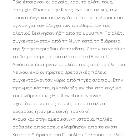
Πώς έπαιρναν οι αρχαίοι λαοί το αλάτι τους; Η
επαρχία Shangxi της Κίνας έχει μια αλυκή, την
Γιουντσένγκ και υπολογίζεται ότι οι πόλεμοι που
έγιναν για τον έλεγχο των αποθεμάτων του
αλατιού ξεκίνησαν ήδη από το 6000 π.Χ. Το αλάτι
συγκεντρωνόταν από τη λίμνη κατά τη διάρκεια
της ξηρής περιόδου, όταν εξατμιζόταν το νερό και
τα διαμερίσματα του αλατιού εκτίθεντο. Οι
Αιγύπτιοι έπαιρναν το αλάτι τους από τα έλη του
Νείλου, ενώ οι πρώτες βρετανικές πόλεις
συγκεντρώνονταν γύρω από πηγές αλατιού. Στην
πραγματικότητα, η κατάληξη «wich» στα αγγλικά
τοπωνύμια όπως Middlewich και Norwich
σχετίζεται με τους τομείς όπου το αλάτι
εργασίας ήταν μια κοινή πρακτική.
Ακόμα και στην αμερικανική ιστορία, πολλές
σοβαρές αποφάσεις ελήφθησαν από το αλάτι.
Κατά τη διάρκεια του Εμφυλίου Πολέμου, το αλάτι