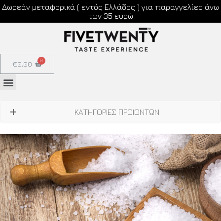
Δωρεάν μεταφορικά ( εντός Ελλάδος ) για παραγγελίες άνω
των 35 ευρώ
€
0,00
ΚΑΤΗΓΟΡΙΕΣ ΠΡΟΙΟΝΤΩΝ
22/07/2020
ΑΛΑΤΙ, ΕΝΑ ΑΠΛΟ
ΜΠΑΧΑΡΙΚΟ Ή ΜΙΑ Μ
ΕΓΑΛΗ ΙΣΤΟΡΙΑ;